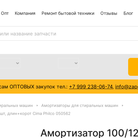
Опт
Компания
Ремонт бытовой техники
Отзывы
Блог
сам ОПТОВЫХ закупок тел.:
+7 999 238-06-74
,
info@zapc
тиральных машин
Амортизаторы для стиральных машин
т, длин+корот Cima Philco 050562
Амортизатор 100/1