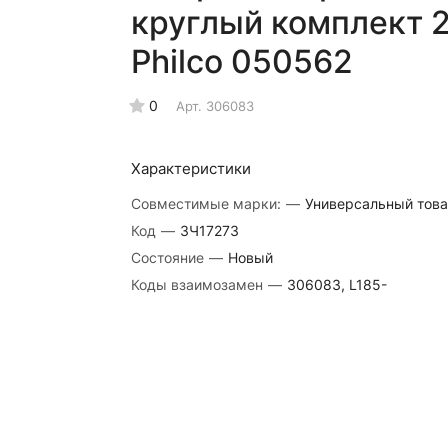
круглый комплект 2
Philco 050562
0
Арт.
306083
Характеристики
Совместимые марки:
—
Универсальный тов
Код
—
ЗЧ17273
Состояние
—
Новый
Коды взаимозамен
—
306083, L185-