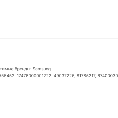
стимые бренды: Samsung
 555452, 17476000001222, 49037226, 81785217, 6740003