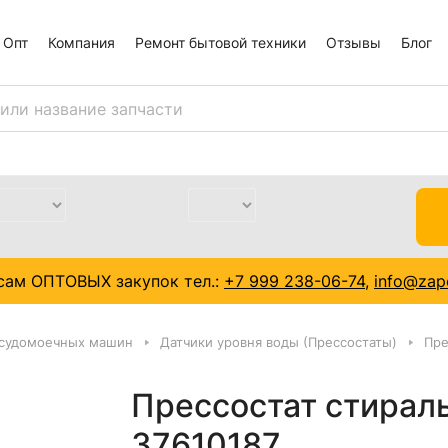
Опт
Компания
Ремонт бытовой техники
Отзывы
Блог
сам ОПТОВЫХ закупок тел.:
+7 999 238-06-74
,
info@zapc
осудомоечных машин
Датчики уровня воды (Прессостаты)
Пре
Прессостат стирал
37610187