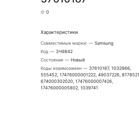
0
Характеристики
Совместимые марки:
—
Samsung
Код
—
ЗЧ9842
Состояние
—
Новый
Коды взаимозамен
—
37610187, 1032966,
555452, 17476000001222, 49037226, 8178521
674000302020, 17476000007426,
17476000005802, 1039741