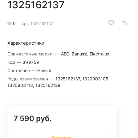
1325162137
0
Арт.
1325162137
Характеристики
Совместимые марки:
—
AEG, Zanussi, Electrolux
Код
—
ЗЧ9759
Состояние
—
Новый
Коды взаимозамен
—
1325162137, 1320903105,
1320903113, 1325162129
7 590 руб.