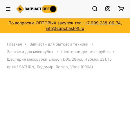
По вопросам ОПТОВЫХ закупок тел.:
+7 999 238-06-74
,
info@zapchastoff.ru
Главная
Запчасти для бытовой техники
Запчасти для мясорубок
Шестерни для мясорубок
Шестерня мясорубки Erisson D65/28мм, H35мм, z31/15
прям/ SATURN, Ладомир, Rolsen, Vitek (006А)