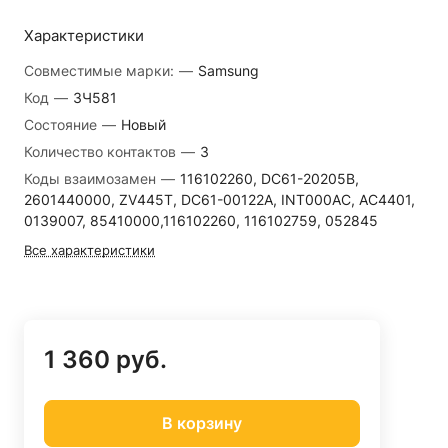
Характеристики
Совместимые марки:
—
Samsung
Код
—
ЗЧ581
Состояние
—
Новый
Количество контактов
—
3
Коды взаимозамен
—
116102260, DC61-20205B,
2601440000, ZV445T, DC61-00122A, INT000AC, AC4401,
0139007, 85410000,116102260, 116102759, 052845
Все характеристики
1 360 руб.
В корзину