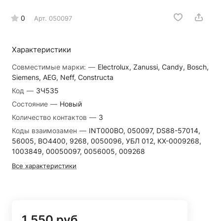
0
Арт.
050097
Характеристики
Совместимые марки:
—
Electrolux, Zanussi, Candy, Bosch,
Siemens, AEG, Neff, Constructa
Код
—
ЗЧ535
Состояние
—
Новый
Количество контактов
—
3
Коды взаимозамен
—
INT000BO, 050097, DS88-57014,
56005, BO4400, 9268, 0050096, УБЛ 012, КХ-0009268,
1003849, 00050097, 0056005, 009268
Все характеристики
1 550 руб.