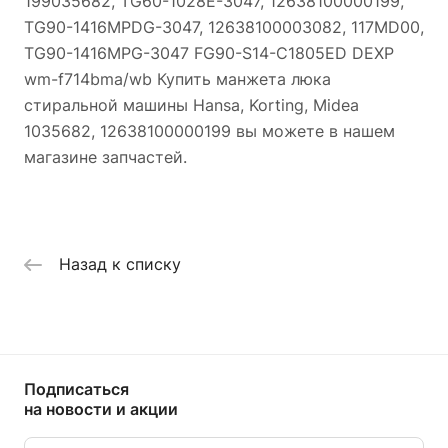
199035682, TG60-1028E-3047, 12638100000199,
TG90-1416MPDG-3047, 12638100003082, 117MD00,
TG90-1416MPG-3047 FG90-S14-C1805ED DEXP
wm-f714bma/wb Купить манжета люка
стиральной машины Hansa, Korting, Midea
1035682, 12638100000199 вы можете в нашем
магазине запчастей.
Назад к списку
Подписаться
на новости и акции