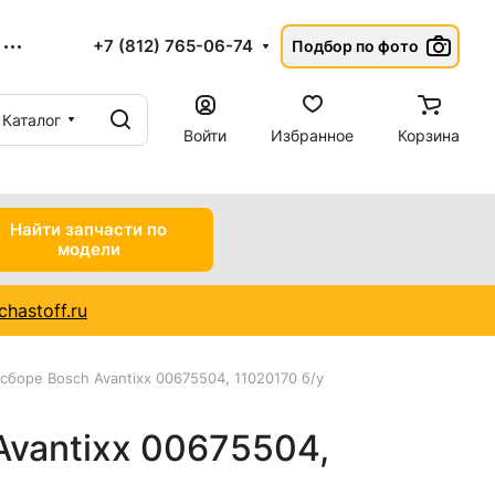
+7 (812) 765-06-74
Подбор по фото
Каталог
Войти
Избранное
Корзина
Найти запчасти по
модели
hastoff.ru
сборе Bosch Avantixx 00675504, 11020170 б/у
Avantixx 00675504,