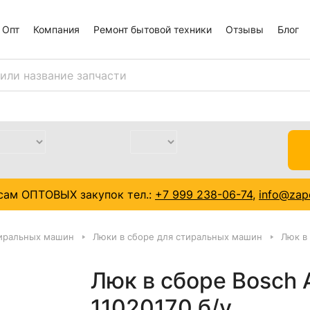
Опт
Компания
Ремонт бытовой техники
Отзывы
Блог
сам ОПТОВЫХ закупок тел.:
+7 999 238-06-74
,
info@zapc
тиральных машин
Люки в сборе для стиральных машин
Люк в 
Люк в сборе Bosch 
11020170 б/у