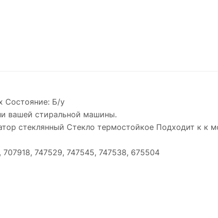
x Состояние: Б/у
ли вашей стиральной машины.
ор стеклянный Стекло термостойкое Подходит к к моде
 707918, 747529, 747545, 747538, 675504