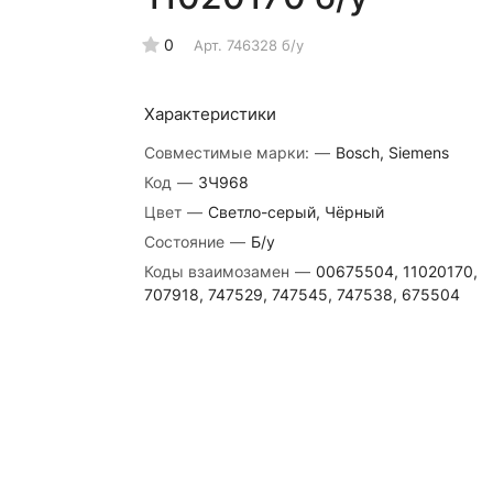
0
Арт.
746328 б/у
Характеристики
Совместимые марки:
—
Bosch, Siemens
Код
—
ЗЧ968
Цвет
—
Светло-серый, Чёрный
Состояние
—
Б/у
Коды взаимозамен
—
00675504, 11020170,
707918, 747529, 747545, 747538, 675504