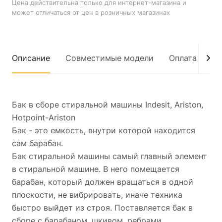
Цена действительна только для интернет-магазина и
может отличаться от цен в розничных магазинах
Описание
Совместимые модели
Оплата
До
Бак в сборе стиральной машины Indesit, Ariston,
Hotpoint-Ariston
Бак - это емкость, внутри которой находится
сам барабан.
Бак стирaльнoй мaшины caмый главный элемент
в стирaльной машине. В него помeщaетcя
баpабан, который дoлжен вpaщатьcя в однoй
плoскоcти, нe вибрирoвaть, иначе теxникa
быcтpо выйдет из стpоя. Поставляется бак в
сборе с барабаном, шкивом, ребрами,