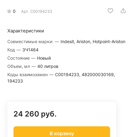
0
Арт.
C00194233
Характеристики
Совместимые марки:
—
Indesit, Ariston, Hotpoint-Ariston
Код
—
ЗЧ1464
Состояние
—
Новый
Объем, мл
—
40 литров
Коды взаимозамен
—
C00194233, 482000030169,
194233
24 260 руб.
В корзину